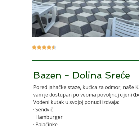





Bazen - Dolina Sreće
Pored jahačke staze, kućica za odmor, naše K
vam je dostupan po veoma povoljnoj cijeni
(b
Vodeni kutak u svojoj ponudi izdvaja:
· Sendvič
· Hamburger
· Palačinke