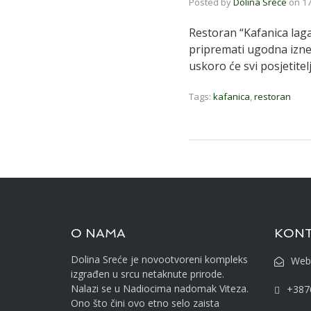
Posted by
Dolina Sreće
on
17
Restoran “Kafanica laga
pripremati ugodna izne
uskoro će svi posjetitel
Tags:
kafanica
,
restoran
O NAMA
KON
Dolina Sreće je novootvoreni kompleks
Web
izgrađen u srcu netaknute prirode.
Nalazi se u Nadiocima nadomak Viteza.
+387
Ono što čini ovo etno selo zaista