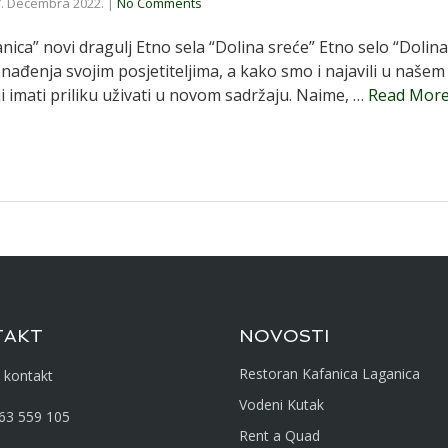
. Decembra 2022.
|
No Comments
nica” novi dragulj Etno sela “Dolina sreće” Etno selo “Dolina
nađenja svojim posjetiteljima, a kako smo i najavili u naš
ji imati priliku uživati u novom sadržaju. Naime, …
Read Mor
TAKT
NOVOSTI
Restoran Kafanica Laganica
 kontakt
Vodeni Kutak
63 559 105
Rent a Quad